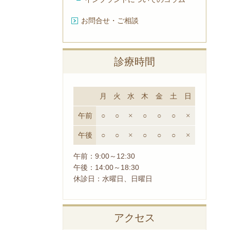
お問合せ・ご相談
診療時間
月
火
水
木
金
土
日
午前
○
○
×
○
○
○
×
午後
○
○
×
○
○
○
×
午前：9:00～12:30
午後：14:00～18:30
休診日：水曜日、日曜日
アクセス