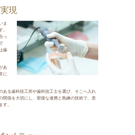
実現
いま
す。
合っ
で
は歯
があ
常に
のある歯科技工所や歯科技工士を選び、そこへ入れ
の関係を大切にし、密接な連携と熟練の技術で、患
ます。