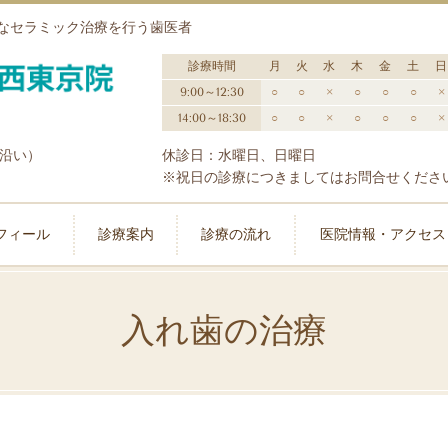
なセラミック治療を行う歯医者
診療時間
月
火
水
木
金
土
日
9:00～12:30
○
○
×
○
○
○
×
14:00～18:30
○
○
×
○
○
○
×
街沿い）
休診日：水曜日、日曜日
※祝日の診療につきましてはお問合せくださ
フィール
診療案内
診療の流れ
医院情報・アクセス
入れ歯の治療