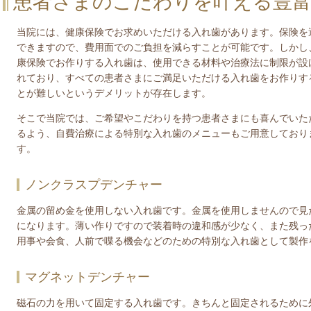
患者さまのこだわりを叶える豊
当院には、健康保険でお求めいただける入れ歯があります。保険を
できますので、費用面でのご負担を減らすことが可能です。しかし
康保険でお作りする入れ歯は、使用できる材料や治療法に制限が設
れており、すべての患者さまにご満足いただける入れ歯をお作りす
とが難しいというデメリットが存在します。
そこで当院では、ご希望やこだわりを持つ患者さまにも喜んでいた
るよう、自費治療による特別な入れ歯のメニューもご用意しており
す。
ノンクラスプデンチャー
金属の留め金を使用しない入れ歯です。金属を使用しませんので見
になります。薄い作りですので装着時の違和感が少なく、また残っ
用事や会食、人前で喋る機会などのための特別な入れ歯として製作
マグネットデンチャー
磁石の力を用いて固定する入れ歯です。きちんと固定されるために