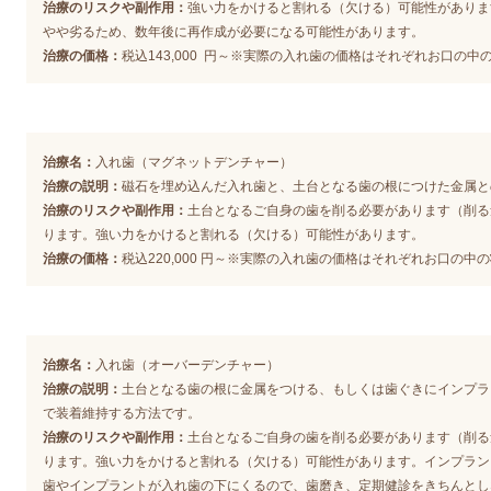
治療のリスクや副作用：
強い力をかけると割れる（欠ける）可能性がありま
やや劣るため、数年後に再作成が必要になる可能性があります
。
治療の価格：
税込
143,000 円～※実際の入れ歯の価格はそれぞれお口の
治療名：
入れ歯（マグネットデンチャー）
治療の説明：
磁石を埋め込んだ入れ歯と、土台となる歯の根につけた金属と
治療のリスクや副作用：
土台となるご自身の歯を削る必要があります（削る
ります。
強い力をかけると割れる（欠ける）可能性があります
。
治療の価格：
税込220,000 円～
※実際の入れ歯の価格はそれぞれお口の中の
治療名：
入れ歯（オーバーデンチャー）
治療の説明：
土台となる歯の根に金属をつける、もしくは歯ぐきにインプラ
で装着維持する方法です。
治療のリスクや副作用：
土台となるご自身の歯を削る必要があります（削る
ります。
強い力をかけると割れる（欠ける）可能性があります。
インプラン
歯やインプラントが入れ歯の下にくるので、歯磨き、定期健診をきちんとし